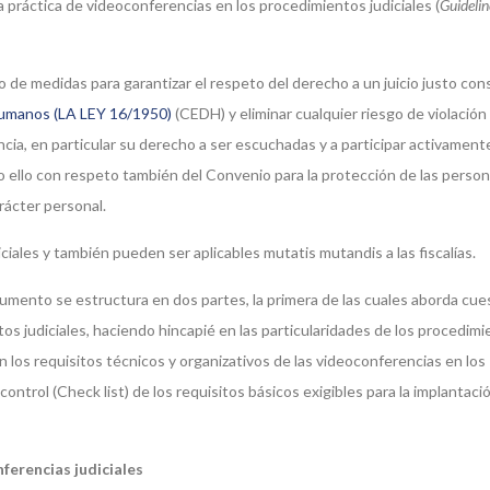
a práctica de videoconferencias en los procedimientos judiciales (
Guidelin
to de medidas para garantizar el respeto del derecho a un juicio justo co
Humanos (LA LEY 16/1950)
(CEDH) y eliminar cualquier riesgo de violación
ncia, en particular su derecho a ser escuchadas y a participar activament
 ello con respeto también del Convenio para la protección de las perso
rácter personal.
iales y también pueden ser aplicables mutatis mutandis a las fiscalías.
umento se estructura en dos partes, la primera de las cuales aborda cue
tos judiciales, haciendo hincapié en las particularidades de los procedim
 los requisitos técnicos y organizativos de las videoconferencias en los
control (Check list) de los requisitos básicos exigibles para la implantació
ferencias judiciales