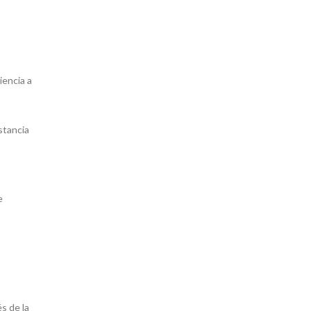
iencia a
stancia
e
és de la