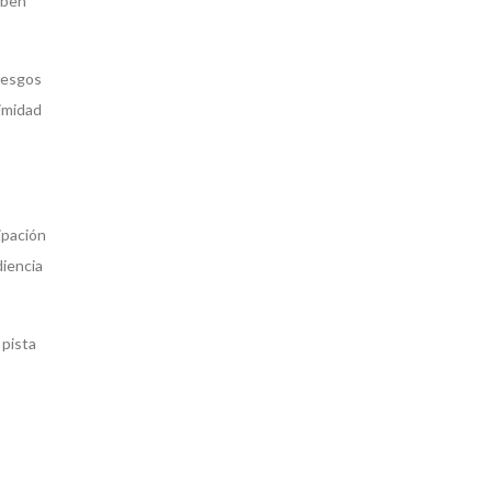
eben
riesgos
timidad
ipación
diencia
 pista