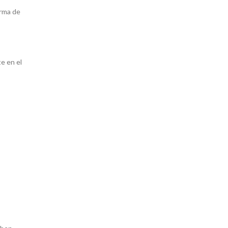
orma de
e en el