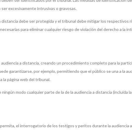
a deben ser identificados por el tribunal. Las medidas de identificación d
o ser excesivamente intrusivas o gravosas.
a distancia debe ser protegida y el tribunal debe mitigar los respectivos 
ecesarias para eliminar cualquier riesgo de violación del derecho a la in
la audiencia a distancia, creando un procedimiento completo para la partic
puede garantizarse, por ejemplo, permitiendo que el público se una a la au
a la página web del tribunal.
e ningún modo cualquier parte de la de la audiencia a distancia (incluida la
 permita, el interrogatorio de los testigos y peritos durante la audiencia a