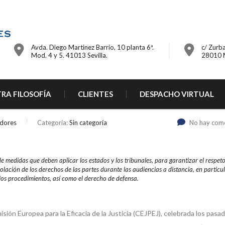
Avda. Diego Martinez Barrio, 10 planta 6ª.
c/ Zurba
Mod. 4 y 5. 41013 Sevilla.
28010 
RA FILOSOFÍA
CLIENTES
DESPACHO VIRTUAL
adores
Categoría:
Sin categoría
No hay com
de medidas que deben aplicar los estados y los tribunales, para garantizar el respeto
iolación de los derechos de las partes durante las audiencias a distancia, en particu
los procedimientos, así como el derecho de defensa.
isión Europea para la Eficacia de la Justicia (CEJPEJ), celebrada los pasa