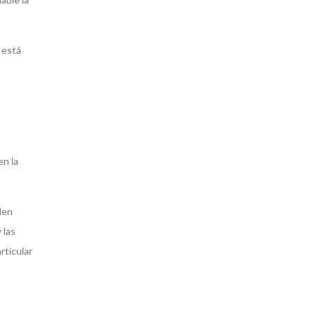
 está
en la
den
 las
rticular