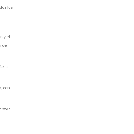
odos los
n y el
n de
ias a
a, con
ientos