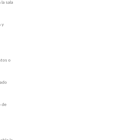
la sala
 y
ntos o
tado
o de
able la