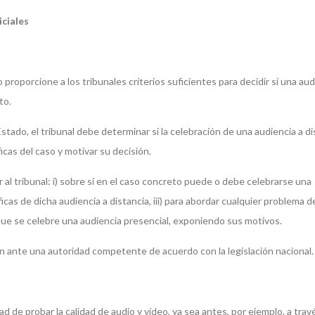
iciales
roporcione a los tribunales criterios suficientes para decidir si una aud
to.
tado, el tribunal debe determinar si la celebración de una audiencia a di
icas del caso y motivar su decisión.
 al tribunal: i) sobre si en el caso concreto puede o debe celebrarse una
ficas de dicha audiencia a distancia, iii) para abordar cualquier problema d
al que se celebre una audiencia presencial, exponiendo sus motivos.
ión ante una autoridad competente de acuerdo con la legislación nacional.
ad de probar la calidad de audio y vídeo, ya sea antes, por ejemplo, a trav