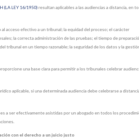
H (LA LEY 16/1950)
resultan aplicables a las audiencias a distancia, en t
 al acceso efectivo a un tribunal; la equidad del proceso; el carácter
sales; la correcta administración de las pruebas; el tiempo de preparació
del tribunal en un tiempo razonable; la seguridad de los datos y la gestió
oporcione una base clara para permitir a los tribunales celebrar audienc
urídico aplicable, si una determinada audiencia debe celebrarse a distanci
artes a ser efectivamente asistidas por un abogado en todos los procedim
aciones.
ación con el derecho a un juicio justo