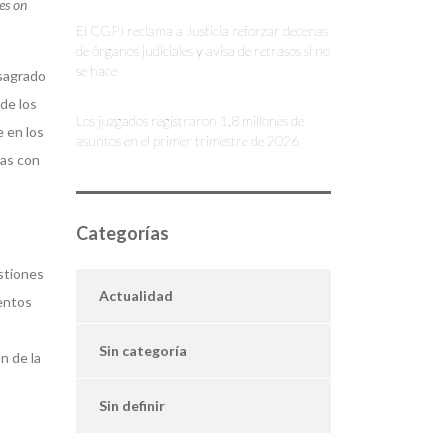
es on
El CGPJ reclama a Justicia reforzar decenas
de órganos judiciales y avisa de retrasos si no
se hace
nsagrado
 de los
Los juzgados registraron 1,8 millones de
e en los
asuntos en el primer trimestre de 2026
nas con
Categorías
stiones
Actualidad
ientos
Sin categoría
n de la
Sin definir