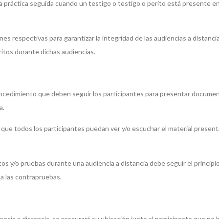
 práctica seguida cuando un testigo o testigo o perito está presente en 
nes respectivas para garantizar la integridad de las audiencias a distancia
ritos durante dichas audiencias.
 procedimiento que deben seguir los participantes para presentar docume
a.
que todos los participantes puedan ver y/o escuchar el material presen
s y/o pruebas durante una audiencia a distancia debe seguir el principi
 a las contrapruebas.
cia a distancia, se procurará su ubicación junto al participante que no h