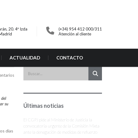
rán, 20. 4º Izda
(+34) 954 412 000/311
Madrid
Atención al cliente
ACTUALIDAD
CONTACTO
entarios
 del
lar su
Últimas noticias
El CGPJ pide al Ministerio de Justicia la
convocatoria urgente de la Comisión Mixta
dos días
ante la denegación de medidas de refuerzo