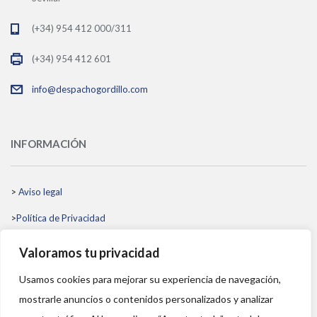
(+34) 954 412 000/311
(+34) 954 412 601
info@despachogordillo.com
INFORMACIÓN
>
Aviso legal
>
Política de Privacidad
>
Política de Cookies
Valoramos tu privacidad
>
Política de Gestión Integrada
Usamos cookies para mejorar su experiencia de navegación,
>
Código Ético
mostrarle anuncios o contenidos personalizados y analizar