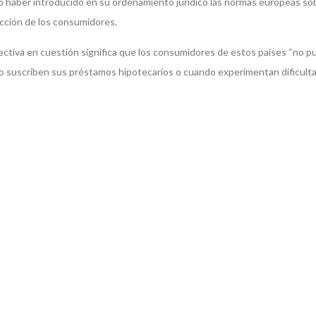
 no haber introducido en su ordenamiento jurídico las normas europeas so
ección de los consumidores.
irectiva en cuestión significa que los consumidores de estos países “no 
do suscriben sus préstamos hipotecarios o cuando experimentan dificult