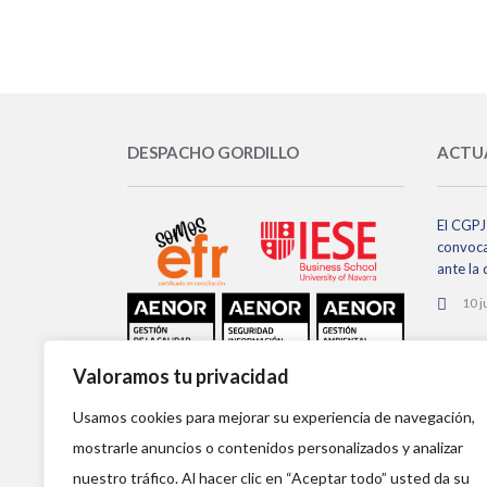
DESPACHO GORDILLO
ACTU
El CGPJ 
convoca
ante la
10 j
El CGPJ
Valoramos tu privacidad
de órgan
no se h
Usamos cookies para mejorar su experiencia de navegación,
2 ju
mostrarle anuncios o contenidos personalizados y analizar
nuestro tráfico. Al hacer clic en “Aceptar todo” usted da su