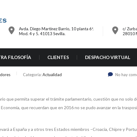
Avda. Diego Martinez Barrio, 10 planta 6ª.
c/ Zurba
Mod. 4 y 5. 41013 Sevilla.
28010 
RA FILOSOFÍA
CLIENTES
DESPACHO VIRTUAL
adores
Categoría:
Actualidad
No hay com
rio que permita superar el trámite parlamentario, cuestión que no solo
e Economía, que recuerdan que en 2016 no se pudo avanzar en la traspos
evará a España y a otros tres Estados miembros –Croacia, Chipre y Portu