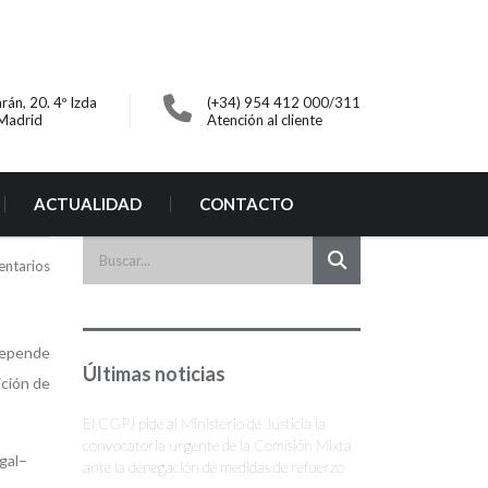
rán, 20. 4º Izda
(+34) 954 412 000/311
Madrid
Atención al cliente
ACTUALIDAD
CONTACTO
entarios
 depende
Últimas noticias
ición de
El CGPJ pide al Ministerio de Justicia la
convocatoria urgente de la Comisión Mixta
gal–
ante la denegación de medidas de refuerzo