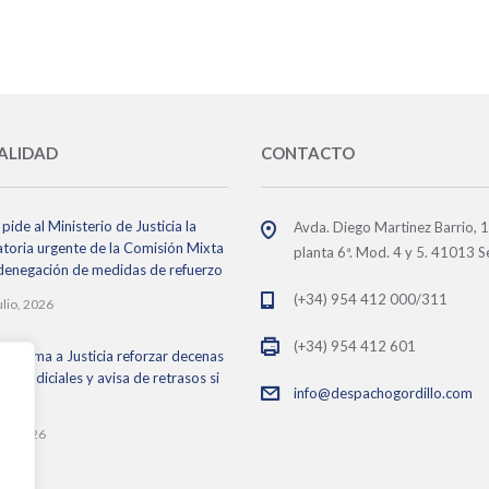
ALIDAD
CONTACTO
pide al Ministerio de Justicia la
Avda. Diego Martinez Barrio, 
toria urgente de la Comisión Mixta
planta 6ª. Mod. 4 y 5. 41013 Se
 denegación de medidas de refuerzo
(+34) 954 412 000/311
ulio, 2026
(+34) 954 412 601
 reclama a Justicia reforzar decenas
os judiciales y avisa de retrasos si
info@despachogordillo.com
ace
lio, 2026