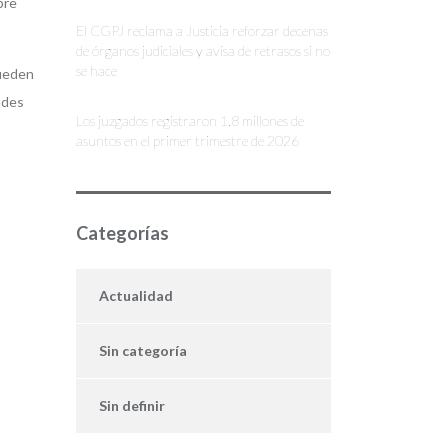
bre
El CGPJ reclama a Justicia reforzar decenas
de órganos judiciales y avisa de retrasos si no
se hace
pueden
ades
Los juzgados registraron 1,8 millones de
asuntos en el primer trimestre de 2026
Categorías
Actualidad
Sin categoría
Sin definir