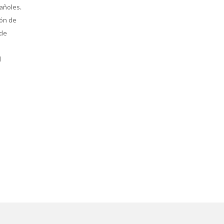
añoles.
ión de
 de
l