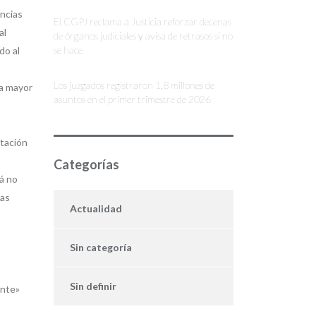
encias
El CGPJ reclama a Justicia reforzar decenas
al
de órganos judiciales y avisa de retrasos si no
se hace
do al
Los juzgados registraron 1,8 millones de
na mayor
asuntos en el primer trimestre de 2026
atación
Categorías
á no
las
Actualidad
Sin categoría
Sin definir
ente»