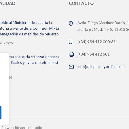
ALIDAD
CONTACTO
pide al Ministerio de Justicia la
Avda. Diego Martinez Barrio, 
toria urgente de la Comisión Mixta
planta 6ª. Mod. 4 y 5. 41013 Se
 denegación de medidas de refuerzo
(+34) 954 412 000/311
ulio, 2026
(+34) 954 412 601
 reclama a Justicia reforzar decenas
os judiciales y avisa de retrasos si
info@despachogordillo.com
ace
lio, 2026
eño web Ideando Estudio