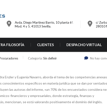
Avda. Diego Martinez Barrio, 10 planta 6ª.
c/ Zurba
Mod. 4 y 5. 41013 Sevilla.
28010 
RA FILOSOFÍA
CLIENTES
DESPACHO VIRTUAL
 Procuradores
Categoría:
Sin definir
No hay com
ra Enzler y Eugenia Navarro, aborda el tema de las competencias anexas 
los conocimientos específicos en materia jurídica que se dan por sentado
oncluyen las autoras del informe, «un 70% de los encuestados considera ne
icos-financieros y empresariales, donde estrategia, finanzas y
, mencionan, se está valorando positivamente el dominio del inglés.