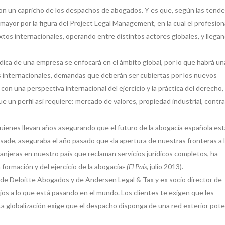
son un capricho de los despachos de abogados. Y es que, según las tend
ayor por la figura del Project Legal Management, en la cual el profesion
xtos internacionales, operando entre distintos actores globales, y llegan
rídica de una empresa se enfocará en el ámbito global, por lo que habrá u
s internacionales, demandas que deberán ser cubiertas por los nuevos
on una perspectiva internacional del ejercicio y la práctica del derecho,
 un perfil así requiere: mercado de valores, propiedad industrial, contr
uienes llevan años asegurando que el futuro de la abogacía española est
Esade, aseguraba el año pasado que «la apertura de nuestras fronteras a 
anjeras en nuestro país que reclaman servicios jurídicos completos, ha
formación y del ejercicio de la abogacía»
(El País
, julio 2013).
l de Deloitte Abogados y de Andersen Legal & Tax y ex socio director de
jos a lo que está pasando en el mundo. Los clientes te exigen que les
a globalización exige que el despacho disponga de una red exterior pot