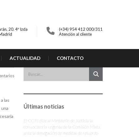
rán, 20. 4º Izda
(+34) 954 412 000/311
Madrid
Atención al cliente
ACTUALIDAD
CONTACTO
entarios
a las
Últimas noticias
s una
cesaria
El CGPJ pide al Ministerio de Justicia la
convocatoria urgente de la Comisión Mixta
ante la denegación de medidas de refuerzo