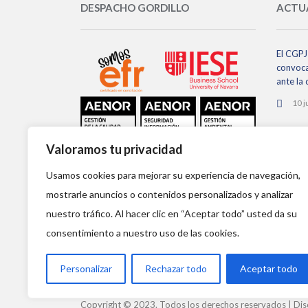
DESPACHO GORDILLO
ACTU
El CGPJ 
convoca
ante la
10 j
El CGPJ
Valoramos tu privacidad
de órgan
no se h
Usamos cookies para mejorar su experiencia de navegación,
2 ju
mostrarle anuncios o contenidos personalizados y analizar
nuestro tráfico. Al hacer clic en “Aceptar todo” usted da su
consentimiento a nuestro uso de las cookies.
Personalizar
Rechazar todo
Aceptar todo
Copyright © 2023. Todos los derechos reservados |
Dis