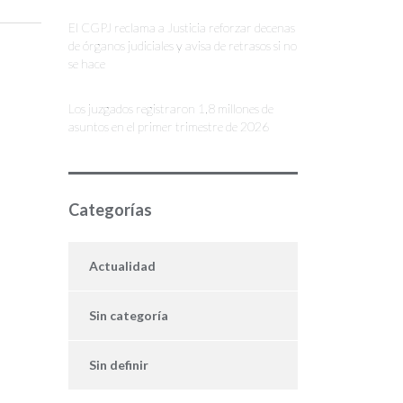
El CGPJ reclama a Justicia reforzar decenas
de órganos judiciales y avisa de retrasos si no
se hace
Los juzgados registraron 1,8 millones de
asuntos en el primer trimestre de 2026
Categorías
Actualidad
Sin categoría
Sin definir