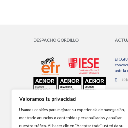
DESPACHO GORDILLO
ACTU
El CGPJ 
convoca
ante la
10 j
El CGPJ
Valoramos tu privacidad
de órgan
no se h
Usamos cookies para mejorar su experiencia de navegación,
2 ju
mostrarle anuncios o contenidos personalizados y analizar
nuestro tráfico. Al hacer clic en “Aceptar todo” usted da su