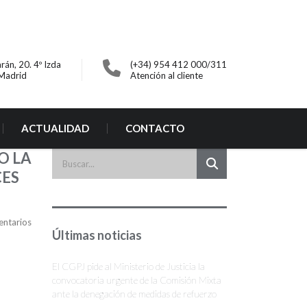
rán, 20. 4º Izda
(+34) 954 412 000/311
Madrid
Atención al cliente
ACTUALIDAD
CONTACTO
O LA
CES
entarios
Últimas noticias
El CGPJ pide al Ministerio de Justicia la
convocatoria urgente de la Comisión Mixta
ante la denegación de medidas de refuerzo