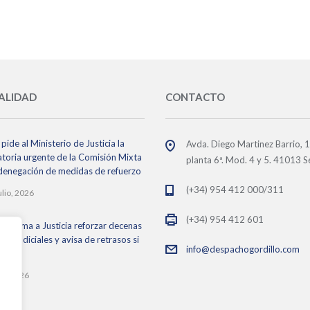
ALIDAD
CONTACTO
pide al Ministerio de Justicia la
Avda. Diego Martinez Barrio, 
toria urgente de la Comisión Mixta
planta 6ª. Mod. 4 y 5. 41013 Se
 denegación de medidas de refuerzo
(+34) 954 412 000/311
ulio, 2026
(+34) 954 412 601
 reclama a Justicia reforzar decenas
os judiciales y avisa de retrasos si
info@despachogordillo.com
ace
lio, 2026